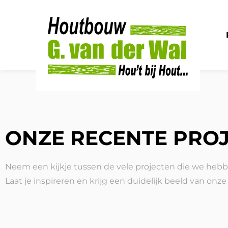
ONZE RECENTE PRO
Neem een kijkje tussen de vele projecten die we hebb
Laat je inspireren en krijg een duidelijk beeld van onze