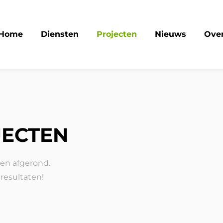
Home
Diensten
Projecten
Nieuws
Over
JECTEN
en afgerond.
 resultaten!