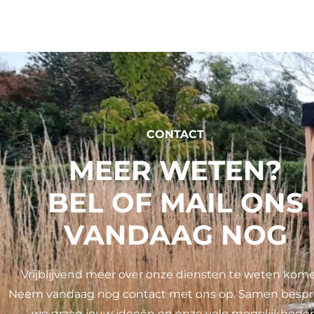
CONTACT
MEER WETEN?
BEL OF MAIL ONS
VANDAAG NOG
Vrijblijvend meer over onze diensten te weten kom
Neem vandaag nog contact met ons op. Samen besp
we graag jouw ideeën en onze vele mogelijkheden