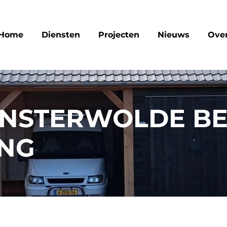
Home
Diensten
Projecten
Nieuws
Over
FINSTERWOLDE B
ING