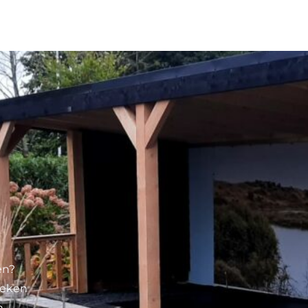
en?
reken
.